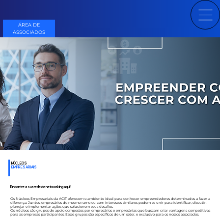
ÁREA DE
ASSOCIADOS
NÚCLEOS
EMPRESARIAIS
Encontre a sua rede de networking aqui!
Os Núcleos Empresariais da ACIT oferecem o ambiente ideal para conhecer empreendedores determinados a fazer a
diferença. Juntos, empresários do mesmo ramo ou com interesses similares podem se unir para identificar, discutir,
planejar e implementar ações que solucionem seus desafios.
Os núcleos são grupos de apoio compostos por empresários e empresárias que buscam criar vantagens competitivas
para as empresas participantes. Esses grupos são específicos de um setor, e exclusivo para os nossos associados.