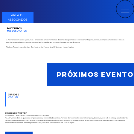
ÁREA DE
ASSOCIADOS
PARTICIPE DOS
NOSSOS EVENTOS
A ACIT oferece mais do que cursos – proporcionamos momentos de conexão, aprendizado e crescimento para você e sua empresa. Participe de nossos
eventos e descubra como podemos ajudar a impulsionar o sucesso do seu empreendimento.
Tópicos: Troca de experiências | Conhecimento | Networking | Palestras | Novos Negócio
PRÓXIMOS EVENTO
CURSOS E
EVENTOS
CURSOS IN COMPANY ACIT:
Soluções de Capacitação Exclusivas para a Sua Empresa
Na ACIT, entendemos que cada empresa possui necessidades únicas. Por isso, oferecemos Cursos In Company, desenvolvidos sob medida para atender às
demandas específicas do seu negócio. Nossa equipe de especialistas cria e ministra cursos exclusivos diretamente na sua empresa, garantindo que seus
colaboradores recebam a formação necessária para alcançar excelência em suas funções.