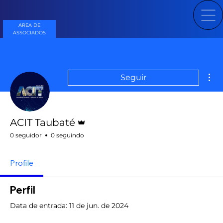
ÁREA DE
ASSOCIADOS
Mai
Seguir
Administrador
ACIT Taubaté
0 seguidor
0 seguindo
Profile
Perfil
Data de entrada: 11 de jun. de 2024