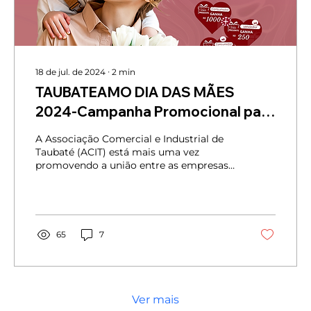
18 de jul. de 2024
∙
2
min
TAUBATEAMO DIA DAS MÃES
2024-Campanha Promocional para
Impulsionar o Comércio de
A Associação Comercial e Industrial de
Taubaté
Taubaté (ACIT) está mais uma vez
promovendo a união entre as empresas
associadas com a campanha...
65
7
Ver mais