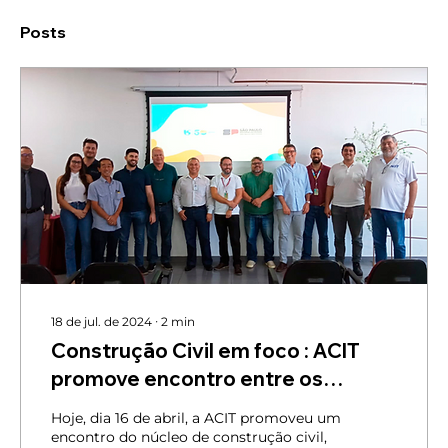
Posts
18 de jul. de 2024
∙
2
min
Construção Civil em foco : ACIT
promove encontro entre os
empresários do ramo da
Hoje, dia 16 de abril, a ACIT promoveu um
contrução civil e SABESP.
encontro do núcleo de construção civil,