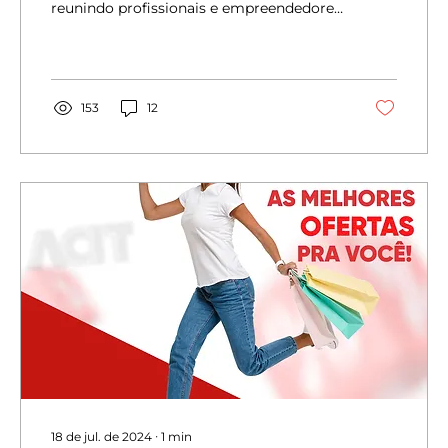
reunindo profissionais e empreendedores
do ramo para...
153
12
18 de jul. de 2024
∙
1
min